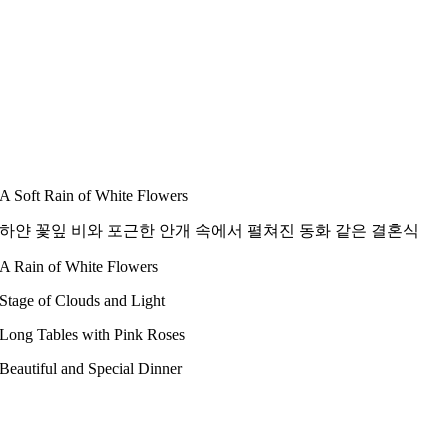
A Soft Rain of White Flowers
하얀 꽃잎 비와 포근한 안개 속에서 펼쳐진 동화 같은 결혼식
A Rain of White Flowers
Stage of Clouds and Light
Long Tables with Pink Roses
Beautiful and Special Dinner