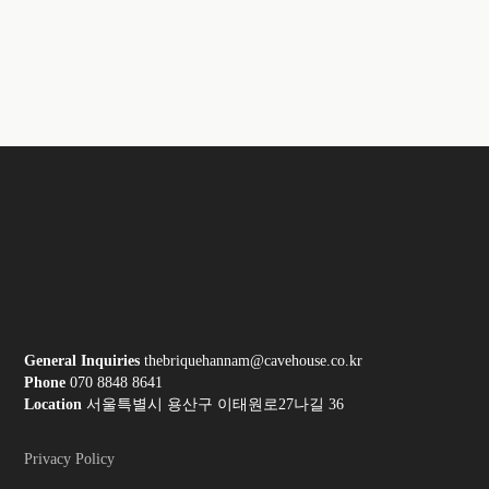
General Inquiries
thebriquehannam@cavehouse.co.kr
Phone
070 8848 8641
Location
서울특별시 용산구 이태원로27나길 36
Privacy Policy